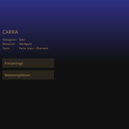
CARRA
Kategorie:
Sets
Material:
Weißgold
Stein:
Perle blau + Diamant
Preisanfrage
Weiterempfehlen