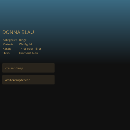
DONNA BLAU
Kategorie:
Ringe
Material:
Weißgold
Karat:
14 ct oder 18 ct
Stein:
Diamant blau
Preisanfrage
Weiterempfehlen